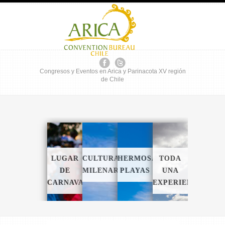
Congresos y Eventos en Arica y Parinacota XV región
de Chile
LUGAR
CULTURA
HERMOSAS
TODA
DE
MILENARIA
PLAYAS
UNA
CARNAVALES
EXPERIENCIA