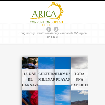
Congresos y Eventos en Arica y Parinacota XV región
de Chile
LUGAR
CULTURA
HERMOSAS
TODA
DE
MILENARIA
PLAYAS
UNA
CARNAVALES
EXPERIENCIA